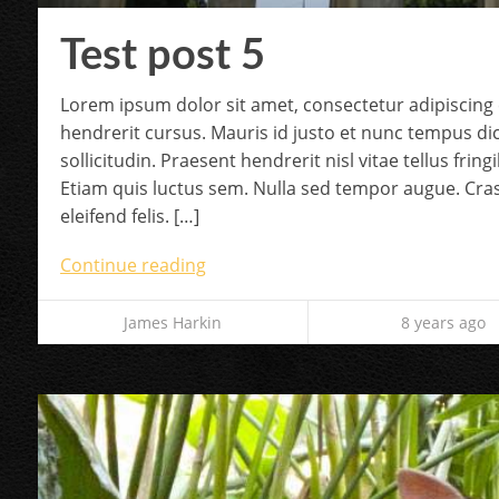
Test post 5
Lorem ipsum dolor sit amet, consectetur adipiscing e
hendrerit cursus. Mauris id justo et nunc tempus d
sollicitudin. Praesent hendrerit nisl vitae tellus frin
Etiam quis luctus sem. Nulla sed tempor augue. Cras
eleifend felis. […]
Continue reading
James Harkin
8 years ago