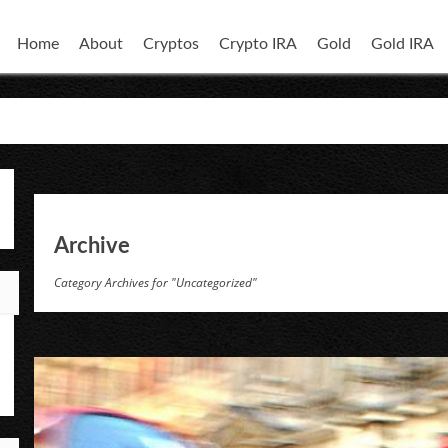
Home
About
Cryptos
Crypto IRA
Gold
Gold IRA
Archive
Category Archives for "Uncategorized"